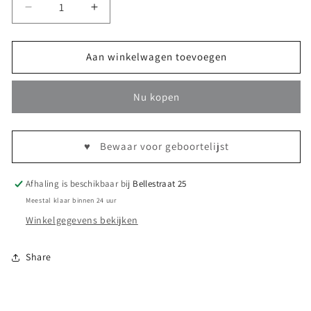
Aantal
Aantal
verlagen
verhogen
voor
voor
Lunch
Lunch
Aan winkelwagen toevoegen
box
box
Elphee
Elphee
Nu kopen
-
-
Powder
Powder
♥️
Bewaar voor geboortelijst
Afhaling is beschikbaar bij
Bellestraat 25
Meestal klaar binnen 24 uur
Winkelgegevens bekijken
Share