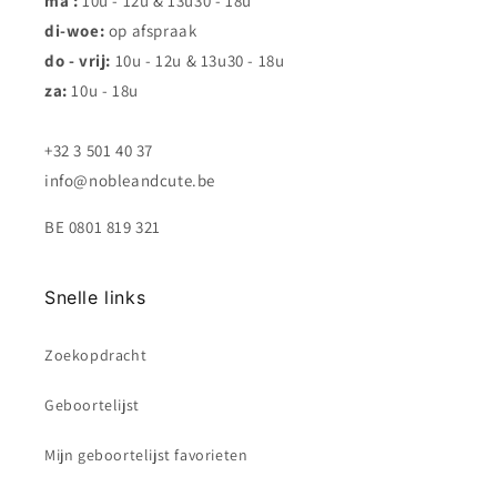
ma :
10u - 12u & 13u30 - 18u
di-woe:
op afspraak
do - vrij:
10u - 12u & 13u30 - 18u
za:
10u - 18u
+32 3 501 40 37
info@nobleandcute.be
BE 0801 819 321
Snelle links
Zoekopdracht
Geboortelijst
Mijn geboortelijst favorieten