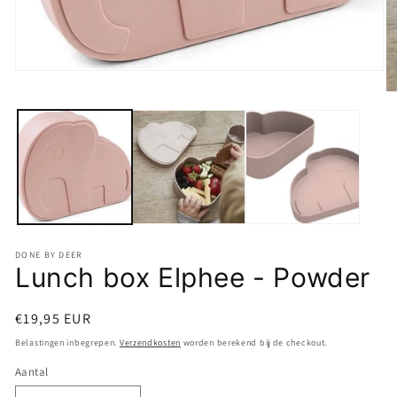
Media
1
M
openen
2
in
o
modaal
in
m
DONE BY DEER
Lunch box Elphee - Powder
Normale
€19,95 EUR
prijs
Belastingen inbegrepen.
Verzendkosten
worden berekend bij de checkout.
Aantal